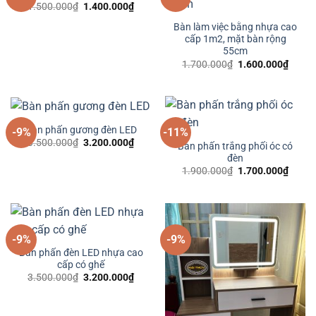
Giá
Giá
1.500.000
₫
1.400.000
₫
gốc
hiện
là:
tại
Bàn làm việc bằng nhựa cao
1.500.000₫.
là:
cấp 1m2, mặt bàn rộng
1.400.000₫.
55cm
Giá
Giá
1.700.000
₫
1.600.000
₫
gốc
hiện
là:
tại
1.700.000₫.
là:
1.600
Bàn phấn gương đèn LED
-9%
-11%
Giá
Giá
3.500.000
₫
3.200.000
₫
Bàn phấn trắng phối óc có
gốc
hiện
đèn
là:
tại
3.500.000₫.
là:
Giá
Giá
1.900.000
₫
1.700.000
₫
3.200.000₫.
gốc
hiện
là:
tại
1.900.000₫.
là:
1.700
-9%
-9%
Bàn phấn đèn LED nhựa cao
cấp có ghế
Giá
Giá
3.500.000
₫
3.200.000
₫
gốc
hiện
là:
tại
3.500.000₫.
là:
3.200.000₫.