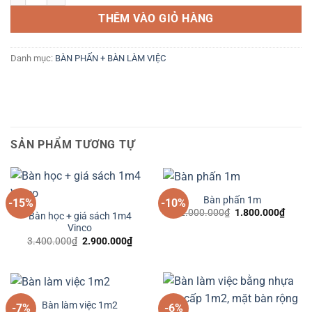
THÊM VÀO GIỎ HÀNG
Danh mục:
BÀN PHẤN + BÀN LÀM VIỆC
SẢN PHẨM TƯƠNG TỰ
Bàn phấn 1m
-15%
-10%
Giá
Giá
2.000.000
₫
1.800.000
₫
Bàn học + giá sách 1m4
gốc
hiện
Vinco
là:
tại
2.000.000₫.
là:
Giá
Giá
3.400.000
₫
2.900.000
₫
1.800
gốc
hiện
là:
tại
3.400.000₫.
là:
2.900.000₫.
Bàn làm việc 1m2
-7%
-6%