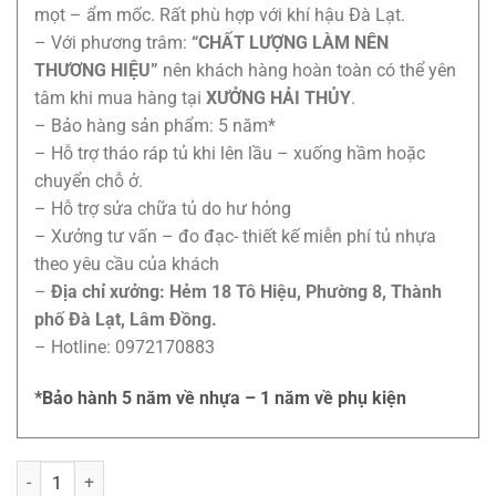
mọt – ẩm mốc. Rất phù hợp với khí hậu Đà Lạt.
– Với phương trâm:
“CHẤT LƯỢNG LÀM NÊN
THƯƠNG HIỆU”
nên khách hàng hoàn toàn có thể yên
tâm khi mua hàng tại
XƯỞNG HẢI THỦY
.
– Bảo hàng sản phẩm: 5 năm*
– Hỗ trợ tháo ráp tủ khi lên lầu – xuống hầm hoặc
chuyển chỗ ở.
– Hỗ trợ sửa chữa tủ do hư hỏng
– Xưởng tư vấn – đo đạc- thiết kế miễn phí tủ nhựa
theo yêu cầu của khách
–
Địa chỉ xưởng: Hẻm 18 Tô Hiệu, Phường 8, Thành
phố Đà Lạt, Lâm Đồng.
– Hotline: 0972170883
*Bảo hành 5 năm về nhựa – 1 năm về phụ kiện
Bàn làm việc 1m2 số lượng