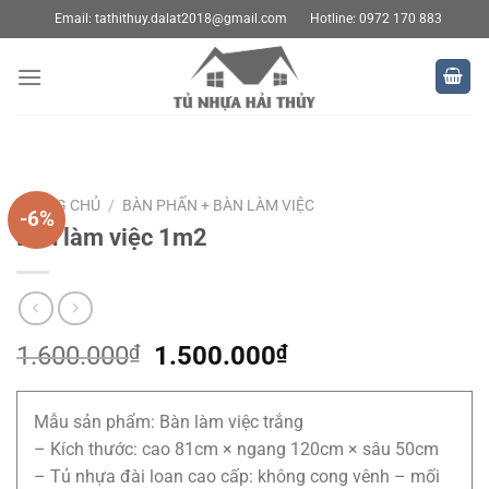
Bỏ
Email:
tathithuy.dalat2018@gmail.com
Hotline: 0972 170 883
qua
nội
dung
TRANG CHỦ
/
BÀN PHẤN + BÀN LÀM VIỆC
-6%
Bàn làm việc 1m2
Giá
Giá
1.600.000
₫
1.500.000
₫
gốc
hiện
là:
tại
Mẫu sản phẩm: Bàn làm việc trắng
1.600.000₫.
là:
– Kích thước: cao 81cm × ngang 120cm × sâu 50cm
1.500.000₫.
– Tủ nhựa đài loan cao cấp: không cong vênh – mối