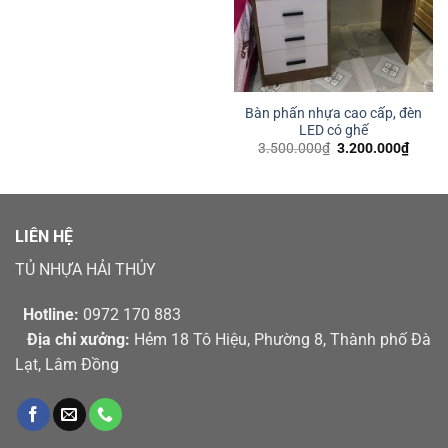
Bàn phấn nhựa cao cấp, đèn
LED có ghế
Giá
Giá
3.500.000
₫
3.200.000
₫
gốc
hiện
là:
tại
3.500.000₫.
là:
3.200
LIÊN HỆ
TỦ NHỰA HẢI THỦY
Hotline:
0972 170 883
Địa chỉ xưởng:
Hẻm 18 Tô Hiệu, Phường 8, Thành phố Đà
Lạt, Lâm Đồng