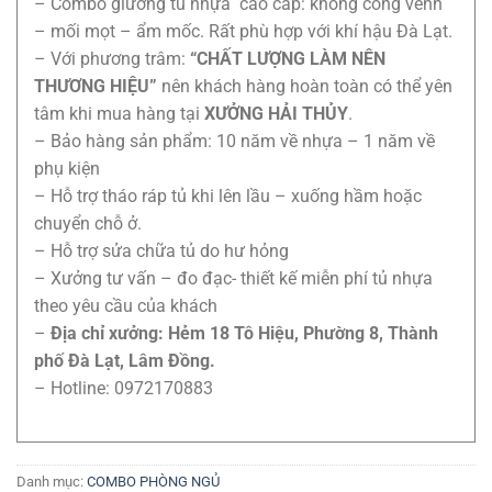
– Combo giường tủ nhựa cao cấp: không cong vênh
– mối mọt – ẩm mốc. Rất phù hợp với khí hậu Đà Lạt.
– Với phương trâm:
“CHẤT LƯỢNG LÀM NÊN
THƯƠNG HIỆU”
nên khách hàng hoàn toàn có thể yên
tâm khi mua hàng tại
XƯỞNG HẢI THỦY
.
– Bảo hàng sản phẩm: 10 năm về nhựa – 1 năm về
phụ kiện
– Hỗ trợ tháo ráp tủ khi lên lầu – xuống hầm hoặc
chuyển chỗ ở.
– Hỗ trợ sửa chữa tủ do hư hỏng
– Xưởng tư vấn – đo đạc- thiết kế miễn phí tủ nhựa
theo yêu cầu của khách
–
Địa chỉ xưởng: Hẻm 18 Tô Hiệu, Phường 8, Thành
phố Đà Lạt, Lâm Đồng.
– Hotline: 0972170883
Danh mục:
COMBO PHÒNG NGỦ