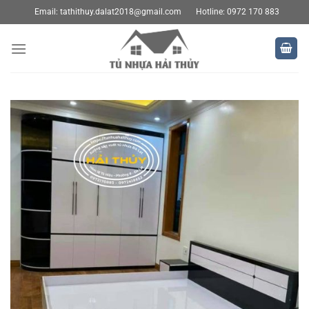
Bỏ
Email:
tathithuy.dalat2018@gmail.com
Hotline: 0972 170 883
qua
nội
dung