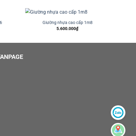
m6
Giường nhựa cao cấp 1m8
5.600.000
₫
FANPAGE