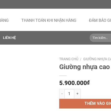
HÀNG
THANH TOÁN KHI NHẬN HÀNG
ĐẢM BẢO GI
Tìm
LIÊN HỆ
kiếm:
TRANG CHỦ
/
GIƯỜNG NHỰA C
Giường nhựa cao
5.900.000
₫
Giường nhựa cao cấp 1m8 số lượ
THÊM VÀO G