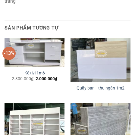
trắng
SẢN PHẨM TƯƠNG TỰ
-13%
Kệ tivi 1m6
Giá
Giá
2.300.000
₫
2.000.000
₫
gốc
hiện
là:
tại
Quầy bar – thu ngân 1m2
2.300.000₫.
là:
2.000.000₫.