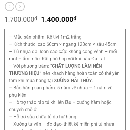
Giá
Giá
1.700.000
₫
1.400.000
₫
gốc
hiện
là:
tại
– Mẫu sản phẩm: Kệ tivi 1m2 trắng
1.700.000₫.
là:
– Kích thước: cao 60cm × ngang 120cm × sâu 45cm
1.400.000₫.
– Tủ nhựa đài loan cao cấp: không cong vênh – mối
mọt – ẩm mốc. Rất phù hợp với khí hậu Đà Lạt.
– Với phương trâm:
“CHẤT LƯỢNG LÀM NÊN
THƯƠNG HIỆU”
nên khách hàng hoàn toàn có thể yên
tâm khi mua hàng tại
XƯỞNG HẢI THỦY
.
– Bảo hàng sản phẩm: 5 năm về nhựa – 1 năm về
phụ kiện
– Hỗ trợ tháo ráp tủ khi lên lầu – xuống hầm hoặc
chuyển chỗ ở.
– Hỗ trợ sửa chữa tủ do hư hỏng
– Xưởng tư vấn – đo đạc- thiết kế miễn phí tủ nhựa