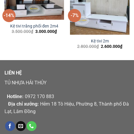
-14%
-7%
Kệ tivi trắng phối đen 2m4
Giá
Giá
3.500.000
₫
3.000.000
₫
gốc
hiện
là:
tại
Kệ tivi 2m
3.500.000₫.
là:
Giá
Giá
2.800.000
₫
2.600.000
₫
3.000.000₫.
gốc
hiện
là:
tại
2.800.000₫.
là:
2.600
LIÊN HỆ
TỦ NHỰA HẢI THỦY
Hotline:
0972 170 883
Địa chỉ xưởng:
Hẻm 18 Tô Hiệu, Phường 8, Thành phố Đà
Lạt, Lâm Đồng