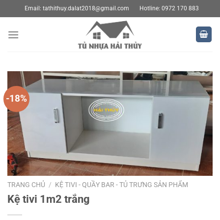
Bỏ
Email:
tathithuy.dalat2018@gmail.com
Hotline: 0972 170 883
qua
nội
dung
-18%
TRANG CHỦ
/
KỆ TIVI - QUẦY BAR - TỦ TRƯNG SẢN PHẨM
Kệ tivi 1m2 trắng