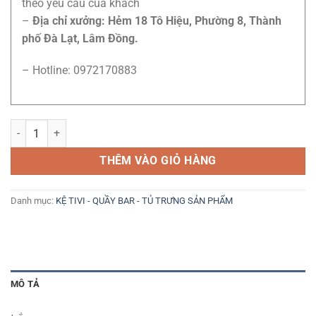
theo yêu cầu của khách
–
Địa chỉ xưởng: Hẻm 18 Tô Hiệu, Phường 8, Thành
phố Đà Lạt, Lâm Đồng.
– Hotline: 0972170883
Kệ tivi 1m2 trắng số lượng
THÊM VÀO GIỎ HÀNG
Danh mục:
KỆ TIVI - QUẦY BAR - TỦ TRƯNG SẢN PHẨM
MÔ TẢ