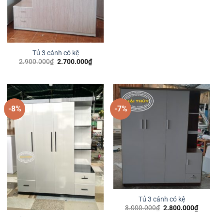
Tủ 3 cánh có kệ
Giá
Giá
2.900.000
₫
2.700.000
₫
gốc
hiện
là:
tại
2.900.000₫.
là:
2.700.000₫.
-8%
-7%
Tủ 3 cánh có kệ
Giá
Giá
3.000.000
₫
2.800.000
₫
gốc
hiện