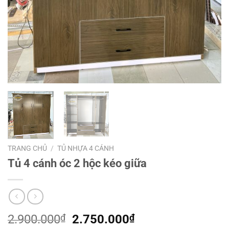
TRANG CHỦ
/
TỦ NHỰA 4 CÁNH
Tủ 4 cánh óc 2 hộc kéo giữa
Giá
Giá
2.900.000
₫
2.750.000
₫