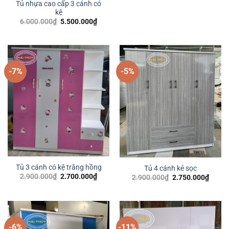
là:
tại
Tủ nhựa cao cấp 3 cánh có
3.000.000₫.
là:
kệ
2.800
Giá
Giá
6.000.000
₫
5.500.000
₫
gốc
hiện
là:
tại
6.000.000₫.
là:
5.500.000₫.
-7%
-5%
Tủ 3 cánh có kệ trắng hồng
Tủ 4 cánh kẻ sọc
Giá
Giá
2.900.000
₫
2.700.000
₫
Giá
Giá
2.900.000
₫
2.750.000
₫
gốc
hiện
gốc
hiện
là:
tại
là:
tại
2.900.000₫.
là:
2.900.000₫.
là:
2.700.000₫.
2.750
-6%
-11%