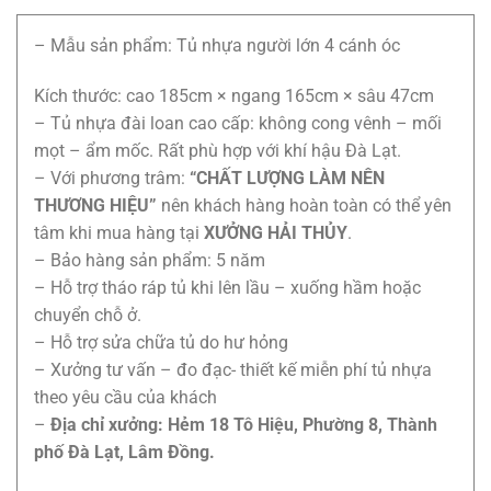
gốc
hiện
là:
tại
– Mẫu sản phẩm: Tủ nhựa người lớn 4 cánh óc
2.900.000₫.
là:
2.750.000₫.
Kích thước: cao 185cm × ngang 165cm × sâu 47cm
– Tủ nhựa đài loan cao cấp: không cong vênh – mối
mọt – ẩm mốc. Rất phù hợp với khí hậu Đà Lạt.
– Với phương trâm:
“CHẤT LƯỢNG LÀM NÊN
THƯƠNG HIỆU”
nên khách hàng hoàn toàn có thể yên
tâm khi mua hàng tại
XƯỞNG HẢI THỦY
.
– Bảo hàng sản phẩm: 5 năm
– Hỗ trợ tháo ráp tủ khi lên lầu – xuống hầm hoặc
chuyển chỗ ở.
– Hỗ trợ sửa chữa tủ do hư hỏng
– Xưởng tư vấn – đo đạc- thiết kế miễn phí tủ nhựa
theo yêu cầu của khách
–
Địa chỉ xưởng: Hẻm 18 Tô Hiệu, Phường 8, Thành
phố Đà Lạt, Lâm Đồng.