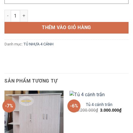
Tủ 4 cánh óc 2 hộc kéo giữa số lượng
THÊM VÀO GIỎ HÀNG
Danh mục:
TỦ NHỰA 4 CÁNH
SẢN PHẨM TƯƠNG TỰ
Tủ 4 cánh trắn
-7%
-6%
Giá
Giá
3.200.000
₫
3.000.000
₫
gốc
hiện
là:
tại
3.200.000₫.
là:
3.000