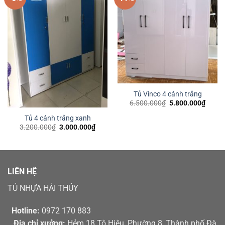
Tủ Vinco 4 cánh trắng
Giá
Giá
6.500.000
₫
5.800.000
₫
gốc
hiện
là:
tại
Tủ 4 cánh trắng xanh
6.500.000₫.
là:
Giá
Giá
3.200.000
₫
3.000.000
₫
5.800
gốc
hiện
là:
tại
3.200.000₫.
là:
3.000.000₫.
LIÊN HỆ
TỦ NHỰA HẢI THỦY
Hotline:
0972 170 883
Địa chỉ xưởng:
Hẻm 18 Tô Hiệu, Phường 8, Thành phố Đà