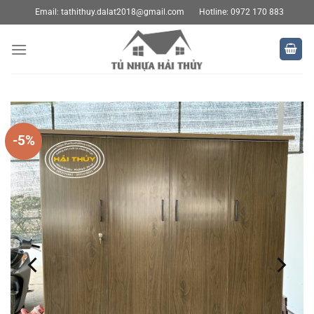
Bỏ
Email:
tathithuy.dalat2018@gmail.com
Hotline: 0972 170 883
qua
nội
dung
-5%