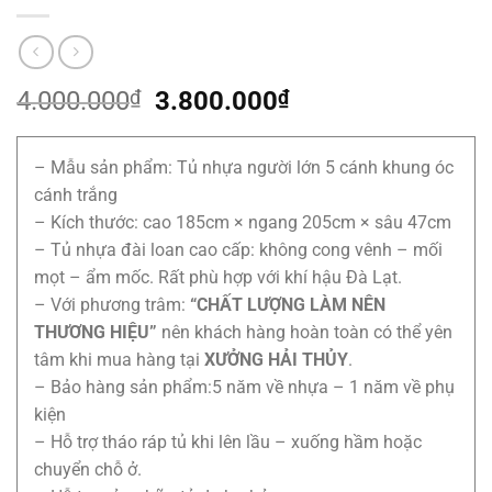
Giá
Giá
4.000.000
₫
3.800.000
₫
gốc
hiện
là:
tại
– Mẫu sản phẩm: Tủ nhựa người lớn 5 cánh khung óc
4.000.000₫.
là:
cánh trắng
3.800.000₫.
– Kích thước: cao 185cm × ngang 205cm × sâu 47cm
– Tủ nhựa đài loan cao cấp: không cong vênh – mối
mọt – ẩm mốc. Rất phù hợp với khí hậu Đà Lạt.
– Với phương trâm:
“CHẤT LƯỢNG LÀM NÊN
THƯƠNG HIỆU”
nên khách hàng hoàn toàn có thể yên
tâm khi mua hàng tại
XƯỞNG HẢI THỦY
.
– Bảo hàng sản phẩm:5 năm về nhựa – 1 năm về phụ
kiện
– Hỗ trợ tháo ráp tủ khi lên lầu – xuống hầm hoặc
chuyển chỗ ở.