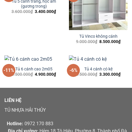
Tủ 5 cánh trắng, hộc âm
(gương trong)
Giá
Giá
3.600.000
₫
3.400.000
₫
gốc
hiện
là:
tại
3.600.000₫.
là:
3.400.000₫.
Tủ Vinco không cánh
Giá
Giá
9.000.000
₫
8.500.000
₫
gốc
hiện
là:
tại
9.000.000₫.
là:
8.500
Tủ 6 cánh cao 2m05
Tủ 4 cánh có kệ
-11%
-6%
Giá
Giá
Giá
Giá
5.500.000
₫
4.900.000
₫
3.500.000
₫
3.300.000
₫
gốc
hiện
gốc
hiện
là:
tại
là:
tại
5.500.000₫.
là:
3.500.000₫.
là:
4.900.000₫.
3.300
LIÊN HỆ
TỦ NHỰA HẢI THỦY
Hotline:
0972 170 883
Địa chỉ xưởng:
Hẻm 18 Tô Hiệu, Phường 8, Thành phố Đà