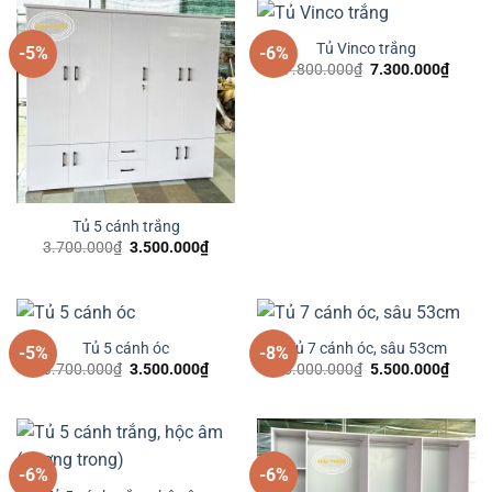
Tủ Vinco trắng
-5%
-6%
Giá
Giá
7.800.000
₫
7.300.000
₫
gốc
hiện
là:
tại
7.800.000₫.
là:
7.300
Tủ 5 cánh trắng
Giá
Giá
3.700.000
₫
3.500.000
₫
gốc
hiện
là:
tại
3.700.000₫.
là:
3.500.000₫.
Tủ 5 cánh óc
Tủ 7 cánh óc, sâu 53cm
-5%
-8%
Giá
Giá
Giá
Giá
3.700.000
₫
3.500.000
₫
6.000.000
₫
5.500.000
₫
gốc
hiện
gốc
hiện
là:
tại
là:
tại
3.700.000₫.
là:
6.000.000₫.
là:
3.500.000₫.
5.500
-6%
-6%