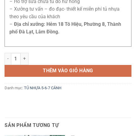
– Hỗ trợ sửa chữa tủ do hư hỏng
– Xưởng tư vấn – đo đạc- thiết kế miễn phí tủ nhựa
theo yêu cầu của khách
–
Địa chỉ xưởng: Hẻm 18 Tô Hiệu, Phường 8, Thành
phố Đà Lạt, Lâm Đồng.
Tủ 5 cánh khung óc cánh trắng số lượng
THÊM VÀO GIỎ HÀNG
Danh mục:
TỦ NHỰA 5-6-7 CÁNH
SẢN PHẨM TƯƠNG TỰ