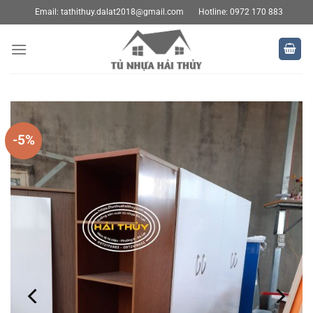
Bỏ
Email:
tathithuy.dalat2018@gmail.com
Hotline: 0972 170 883
qua
nội
dung
-5%