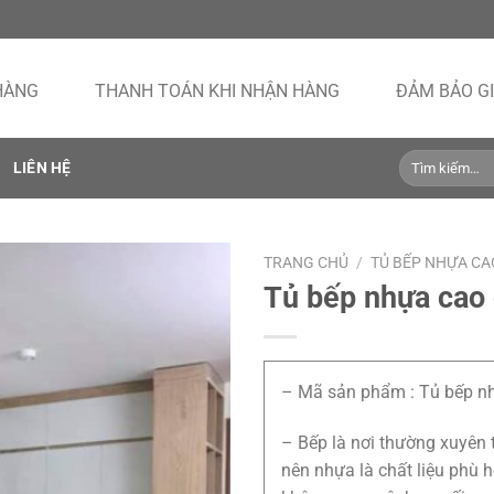
HÀNG
THANH TOÁN KHI NHẬN HÀNG
ĐẢM BẢO GI
Tìm
LIÊN HỆ
kiếm:
TRANG CHỦ
/
TỦ BẾP NHỰA CA
Tủ bếp nhựa cao
– Mã sản phẩm : Tủ bếp n
– Bếp là nơi thường xuyên 
nên nhựa là chất liệu phù 