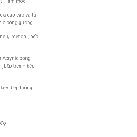
ọt – ẩm mốc
ựa cao cấp và tủ
nic bóng gương
riệu/ mét dài( bếp
h Acrynic bóng
 ( bếp trên + bếp
 kiện bếp thông
 độ