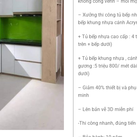
không cong vênh – mối m
– Xưởng thi công tủ bếp nh
bếp khung nhựa cánh Acry
+ Tủ bếp nhựa cao cấp : 4 t
trên + bếp dưới)
+ Tủ bếp khung nhựa , cán
gương :5 triệu 800/ mét dài
dưới)
– Giảm 40% thiết bị và phụ
minh
– Lên bản vẽ 3D miễn phí
-Thi công nhanh, đúng tiến