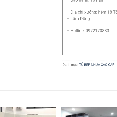
– Bảo hành: 10 năm
– Địa chỉ xưởng: hẻm 18 T
– Lâm Đồng
– Hotline: 0972170883
Danh mục:
TỦ BẾP NHỰA CAO CẤP