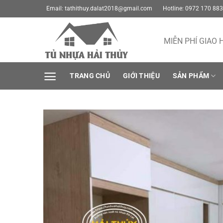
Bỏ
Email:
tathithuy.dalat2018@gmail.com
Hotline: 0972 170 883
qua
nội
MIỄN PHÍ GIAO 
dung
TRANG CHỦ
GIỚI THIỆU
SẢN PHẨM