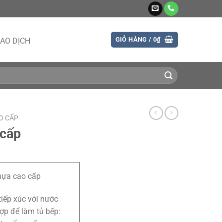
GIỎ HÀNG /
0
₫
AO DỊCH
O CẤP
 cấp
hựa cao cấp
tiếp xúc với nước
hợp để làm tủ bếp: