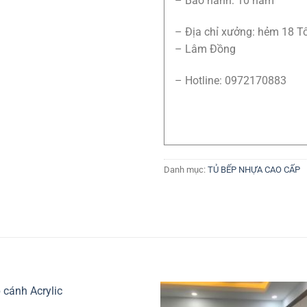
– Bảo hành: 10 năm
– Địa chỉ xưởng: hẻm 18 T
– Lâm Đồng
– Hotline: 0972170883
Danh mục:
TỦ BẾP NHỰA CAO CẤP