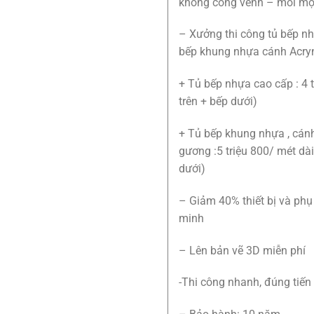
không cong vênh – mối m
– Xưởng thi công tủ bếp nh
bếp khung nhựa cánh Acry
+ Tủ bếp nhựa cao cấp : 4 t
trên + bếp dưới)
+ Tủ bếp khung nhựa , cán
gương :5 triệu 800/ mét dài
dưới)
– Giảm 40% thiết bị và phụ
minh
– Lên bản vẽ 3D miễn phí
-Thi công nhanh, đúng tiến