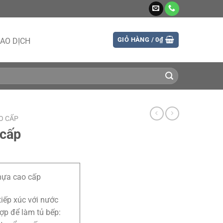
GIỎ HÀNG /
0
₫
AO DỊCH
O CẤP
 cấp
hựa cao cấp
tiếp xúc với nước
hợp để làm tủ bếp: