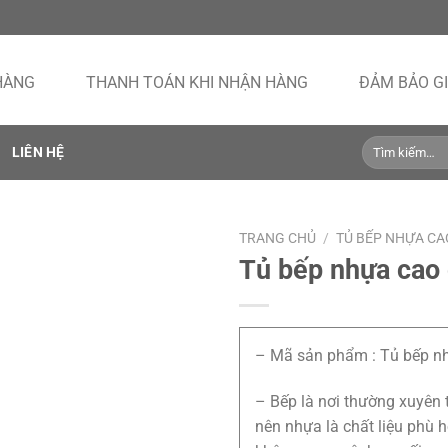
HÀNG
THANH TOÁN KHI NHẬN HÀNG
ĐẢM BẢO GI
Tìm
LIÊN HỆ
kiếm:
TRANG CHỦ
/
TỦ BẾP NHỰA CA
Tủ bếp nhựa cao
– Mã sản phẩm : Tủ bếp n
– Bếp là nơi thường xuyên 
nên nhựa là chất liệu phù 