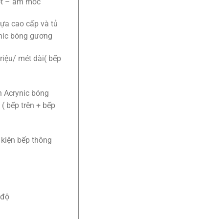
ọt – ẩm mốc
ựa cao cấp và tủ
nic bóng gương
riệu/ mét dài( bếp
h Acrynic bóng
 ( bếp trên + bếp
 kiện bếp thông
 độ