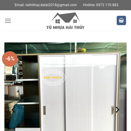
Bỏ
Email:
tathithuy.dalat2018@gmail.com
Hotline: 0972 170 883
qua
nội
dung
-6%