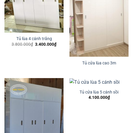
Tủ lùa 4 cánh trắng
Giá
Giá
3.800.000
₫
3.400.000
₫
gốc
hiện
là:
tại
3.800.000₫.
là:
3.400.000₫.
Tủ cửa lùa cao 3m
Tủ cửa lùa 5 cánh sồi
4.100.000
₫