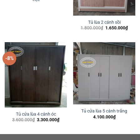
Tủ lùa 2 cánh sồi
Giá
Giá
1.800.000
₫
1.650.000
₫
gốc
hiện
là:
tại
1.800.000₫.
là:
1.650
-8%
Tủ cửa lùa 5 cánh trắng
Tủ cửa lùa 4 cánh óc
4.100.000
₫
Giá
Giá
3.600.000
₫
3.300.000
₫
gốc
hiện
là:
tại
3.600.000₫.
là:
3.300.000₫.