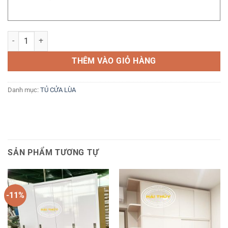
Tủ cửa lùa 3 cánh có kệ, khung óc cánh trắng số lượng
THÊM VÀO GIỎ HÀNG
Danh mục:
TỦ CỬA LÙA
SẢN PHẨM TƯƠNG TỰ
-11%