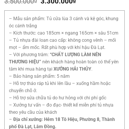
Giá
Giá
3.500.000
₫
3.300.000
₫
gốc
hiện
là:
tại
– Mẫu sản phẩm: Tủ cửa lùa 3 cánh và kệ góc, khung
3.500.000₫.
là:
óc cánh trắng
3.300.000₫.
– Kích thước: cao 185cm × ngang 165cm × sâu 51cm
– Tủ nhựa đài loan cao cấp: không cong vênh – mối
mọt – ẩm mốc. Rất phù hợp với khí hậu Đà Lạt.
– Với phương trâm:
“CHẤT LƯỢNG LÀM NÊN
THƯƠNG HIỆU”
nên khách hàng hoàn toàn có thể yên
tâm khi mua hàng tại
XƯỞNG HẢI THỦY
.
– Bảo hàng sản phẩm: 5 năm
– Hỗ trợ tháo ráp tủ khi lên lầu – xuống hầm hoặc
chuyển chỗ ở.
– Hỗ trợ sửa chữa tủ do hư hỏng với chi phí gốc
– Xưởng tư vấn – đo đạc- thiết kế miễn phí tủ nhựa
theo yêu cầu của khách
–
Địa chỉ xưởng: Hẻm 18 Tô Hiệu, Phường 8, Thành
phố Đà Lạt, Lâm Đồng.