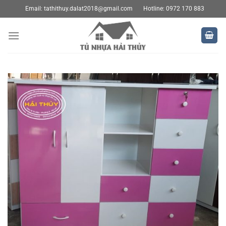
Bỏ
Email:
tathithuy.dalat2018@gmail.com
Hotline: 0972 170 883
qua
nội
dung