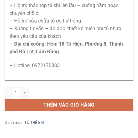
– Hỗ trợ tháo ráp tủ khi lên lầu – xuống hầm hoặc
chuyển chỗ ở.
– Hỗ trợ sửa chữa tủ do hư hỏng
– Xưởng tư vấn – đo đạc- thiết kế miễn phí tủ nhựa
theo yêu cầu của khách
–
Địa chỉ xưởng: Hẻm 18 Tô Hiệu, Phường 8, Thành
phố Đà Lạt, Lâm Đồng.
– Hotline: 0972170883
tủ trẻ em 24 số lượng
THÊM VÀO GIỎ HÀNG
Danh mục:
TỦ TRẺ EM