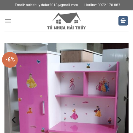
Bỏ
Email:
tathithuy.dalat2018@gmail.com
Hotline: 0972 170 883
qua
nội
dung
-6%