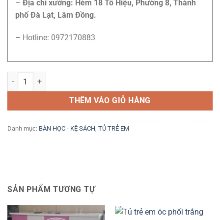
–
Địa chỉ xưởng: Hẻm 18 Tô Hiệu, Phường 8, Thành
phố Đà Lạt, Lâm Đồng.
– Hotline: 0972170883
Tủ kết hợp bàn học số lượng
THÊM VÀO GIỎ HÀNG
Danh mục:
BÀN HỌC - KỆ SÁCH
,
TỦ TRẺ EM
SẢN PHẨM TƯƠNG TỰ