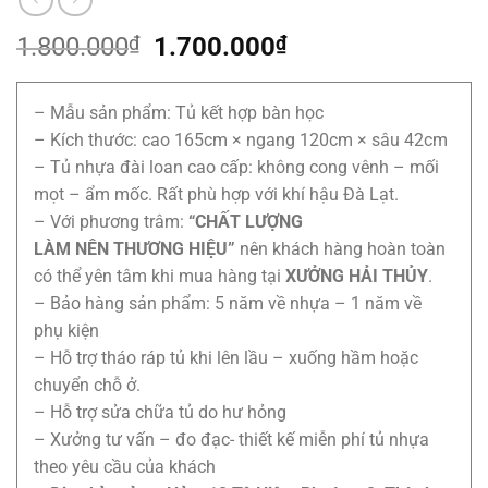
Giá
Giá
1.800.000
₫
1.700.000
₫
gốc
hiện
là:
tại
– Mẫu sản phẩm: Tủ kết hợp bàn học
1.800.000₫.
là:
– Kích thước: cao 165cm × ngang 120cm × sâu 42cm
1.700.000₫.
– Tủ nhựa đài loan cao cấp: không cong vênh – mối
mọt – ẩm mốc. Rất phù hợp với khí hậu Đà Lạt.
– Với phương trâm:
“CHẤT LƯỢNG
LÀM
NÊN THƯƠNG HIỆU”
nên khách hàng hoàn toàn
có thể yên tâm khi mua hàng tại
XƯỞNG HẢI THỦY
.
– Bảo hàng sản phẩm: 5 năm về nhựa – 1 năm về
phụ kiện
– Hỗ trợ tháo ráp tủ khi lên lầu – xuống hầm hoặc
chuyển chỗ ở.
– Hỗ trợ sửa chữa tủ do hư hỏng
– Xưởng tư vấn – đo đạc- thiết kế miễn phí tủ nhựa
theo yêu cầu của khách